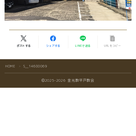
ポストする
シェアする
LINEで送る
URLをコピー
HOME
S__14680069
＞
2025–2026 金光教平戸教会