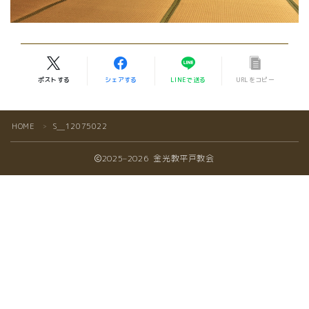
ポストする
シェアする
LINEで送る
URLをコピー
HOME
S__12075022
＞
2025–2026 金光教平戸教会