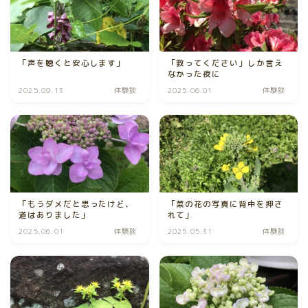
「声を聴くと安心します」
「救ってください」しか言え
なかった夜に
2025.09.13
体験談
2025.06.01
体験談
「もうダメだと思ったけど、
「菜の花の写真に背中を押さ
道はありました」
れて」
2025.06.01
体験談
2025.05.31
体験談