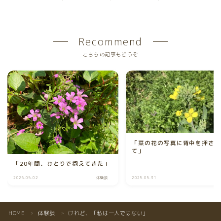
Recommend
こちらの記事もどうぞ
「菜の花の写真に背中を押さ
て」
「20年間、ひとりで抱えてきた」
2026.05.02
体験談
2025.05.31
体
HOME
体験談
けれど、「私は一人ではない」
＞
＞