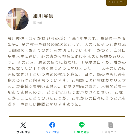
ABOUT ME
細川展信
取次師
細川展信（ほそかわ ひろのぶ） 1981年生まれ、長崎県平戸市
出身。 金光教平戸教会の取次師として、人の心にそっと寄り添
う御取次（おとりつぎ）を大切にしています。 かつて、自分自
身も人生に迷い、心の底から神様に助けを求めた経験がありま
す。 そのとき、恩師の祈りに救われ、「今度は自分が、誰かの
力になりたい」と強く願うようになりました。 「氏子のために
死になさい」という恩師の教えを胸に、 日々、悩みや苦しみを
抱える方々と向き合っています。 ご相談には料金はかかりませ
ん。お賽銭でも構いません。 勧誘や物品の販売、入会なども一
切ありませんので、 どうぞ安心してお声かけください。 あな
たがここにたどりついたことが、 これからの日々にそっと光を
灯す、やさしい時間となりますように。
ポストする
シェアする
LINEで送る
URLをコピー