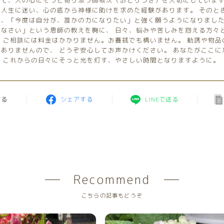
して、人の心にそっと寄り添う御取次（おとりつぎ）を大切にしています
も人生に迷い、心の底から神様に助けを求めた経験があります。 そのと
れ、「今度は自分が、誰かの力になりたい」と強く願うようになりました
になさい」という恩師の教えを胸に、 日々、悩みや苦しみを抱える方々
。 ご相談には料金はかかりません。お賽銭でも構いません。 勧誘や物
切ありませんので、 どうぞ安心してお声かけください。 あなたがここに
、 これからの日々にそっと光を灯す、やさしい時間となりますように。
する
シェアする
LINEで送る
Recommend
こちらの記事もどうぞ