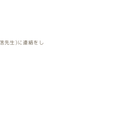
。
信先生)に連絡をし
。