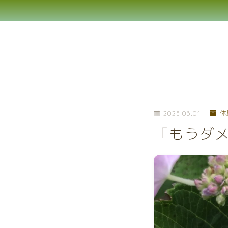
2025.06.01
体
「もうダ