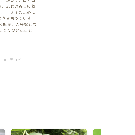
。 かつて、自分自
き、恩師の祈りに救
。 「氏子のために
と向き合っていま
品の販売、入会なども
たどりついたこと
URLをコピー